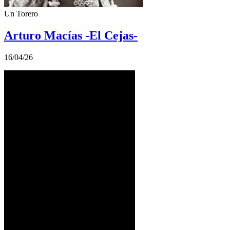
Un Torero
Arturo Macías -El Cejas-
16/04/26