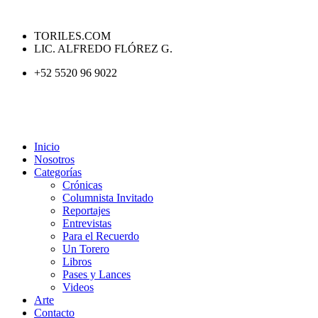
TORILES.COM
LIC. ALFREDO FLÓREZ G.
+52 5520 96 9022
Inicio
Nosotros
Categorías
Crónicas
Columnista Invitado
Reportajes
Entrevistas
Para el Recuerdo
Un Torero
Libros
Pases y Lances
Videos
Arte
Contacto