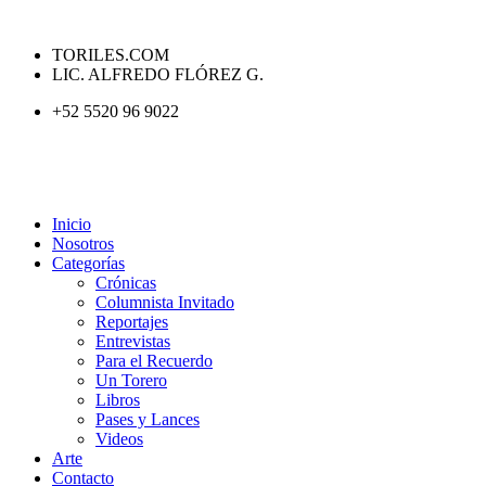
TORILES.COM
LIC. ALFREDO FLÓREZ G.
+52 5520 96 9022
Inicio
Nosotros
Categorías
Crónicas
Columnista Invitado
Reportajes
Entrevistas
Para el Recuerdo
Un Torero
Libros
Pases y Lances
Videos
Arte
Contacto