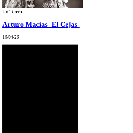
Un Torero
Arturo Macías -El Cejas-
16/04/26