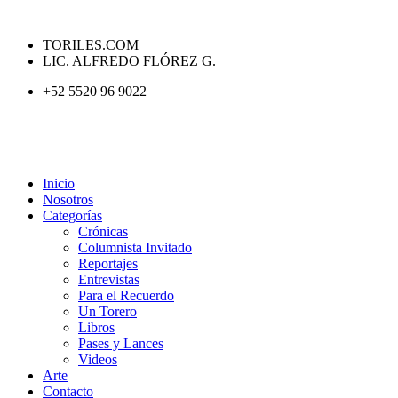
TORILES.COM
LIC. ALFREDO FLÓREZ G.
+52 5520 96 9022
Inicio
Nosotros
Categorías
Crónicas
Columnista Invitado
Reportajes
Entrevistas
Para el Recuerdo
Un Torero
Libros
Pases y Lances
Videos
Arte
Contacto