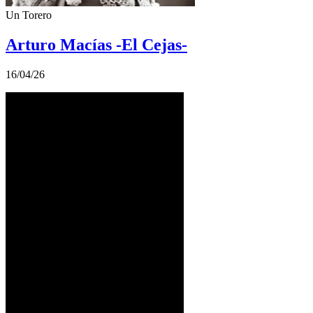
Un Torero
Arturo Macías -El Cejas-
16/04/26