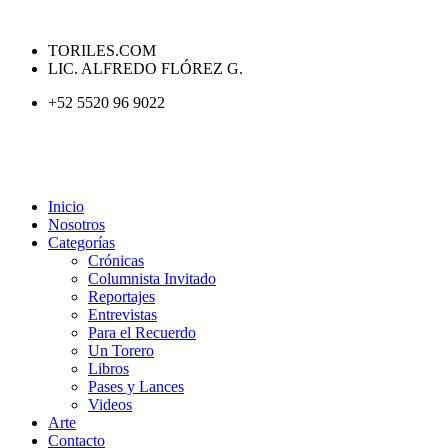
TORILES.COM
LIC. ALFREDO FLÓREZ G.
+52 5520 96 9022
Inicio
Nosotros
Categorías
Crónicas
Columnista Invitado
Reportajes
Entrevistas
Para el Recuerdo
Un Torero
Libros
Pases y Lances
Videos
Arte
Contacto