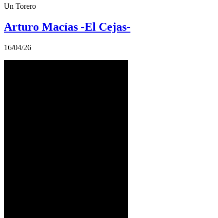
Un Torero
Arturo Macías -El Cejas-
16/04/26