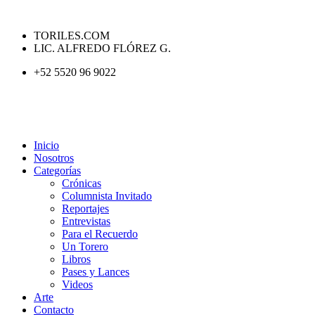
TORILES.COM
LIC. ALFREDO FLÓREZ G.
+52 5520 96 9022
Inicio
Nosotros
Categorías
Crónicas
Columnista Invitado
Reportajes
Entrevistas
Para el Recuerdo
Un Torero
Libros
Pases y Lances
Videos
Arte
Contacto