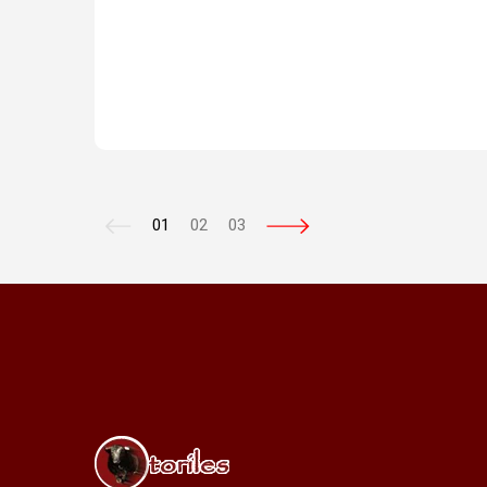
01
02
03