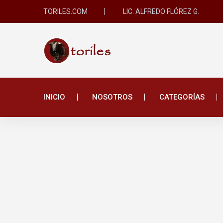
TORILES.COM
LIC. ALFREDO FLÓREZ G.
COLUMNISTA INVITADO
Anuncian Corrida 
León
INICIO
NOSOTROS
CATEGORÍAS
Boletí­n Taurino - 06/08/26