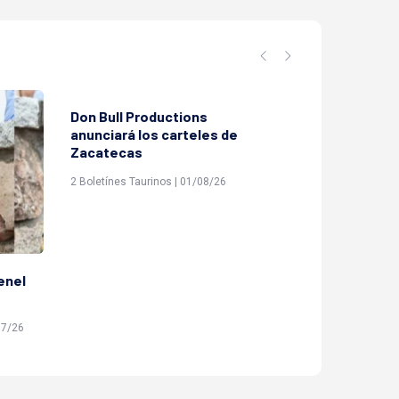
Don Bull Productions
Luis Ignacio 
anunciará los carteles de
Boletí­n de Prens
Zacatecas
2 Boletínes Taurinos | 01/08/26
enel
07/26