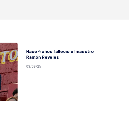
Hace 4 años falleció el maestro
Salve M
Ramón Reveles
a sus 1
03/09/25
08/08/25
s