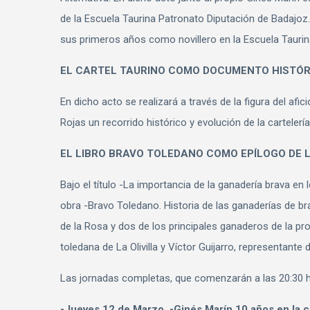
de la Escuela Taurina Patronato Diputación de Badajoz
sus primeros años como novillero en la Escuela Taurin
EL CARTEL TAURINO COMO DOCUMENTO HISTÓR
En dicho acto se realizará a través de la figura del afi
Rojas un recorrido histórico y evolución de la cartelería
EL LIBRO BRAVO TOLEDANO COMO EPÍLOGO DE 
Bajo el título -La importancia de la ganadería brava en
obra -Bravo Toledano. Historia de las ganaderías de bra
de la Rosa y dos de los principales ganaderos de la pr
toledana de La Olivilla y Víctor Guijarro, representante 
Las jornadas completas, que comenzarán a las 20:30 ho
-Jueves 12 de Marzo. -Ginés Marín 10 años en la c