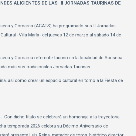
NDES ALICIENTES DE LAS -II JORNADAS TAURINAS DE
onseca y Comarca (ACATS) ha programado sus II Jornadas
Cultural -Villa María- del jueves 12 de marzo al sábado 14 de
nseca y Comarca referente taurino en la localidad de Sonseca
da más sus tradicionales Jornadas Taurinas.
ina, así como crear un espacio cultural en torno a la Fiesta de
-. Con dicho título se celebrará un homenaje a la trayectoria
icha temporada 2026 celebra su Décimo Aniversario de
estará presente Luis Reina, matador de toros, histórico director