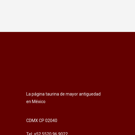
La página taurina de mayor antiguedad
en México
CDMX CP 02040
Tel: +52 5520 96 9022