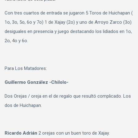
Con tres cuartos de entrada se jugaron 5 Toros de Huichapan (
1o, 3o, 5o, 6o y 7o) 1 de Xajay (2o) y uno de Arroyo Zarco (3o)
desiguales en presencia y juego destacando los lidiados en 1o,
2o, 4o y 6o.
Para Los Matadores:
Guillermo González -Chilolo-
Dos Orejas / oreja en el de regalo que resultó complicado. Los
dos de Huichapan.
Ricardo Adrián
2 orejas con un buen toro de Xajay.