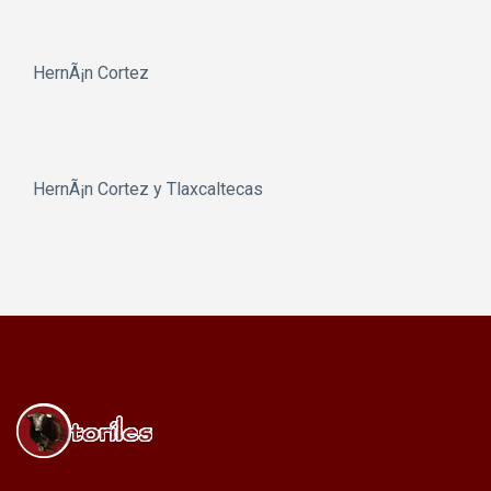
HernÃ¡n Cortez
HernÃ¡n Cortez y Tlaxcaltecas