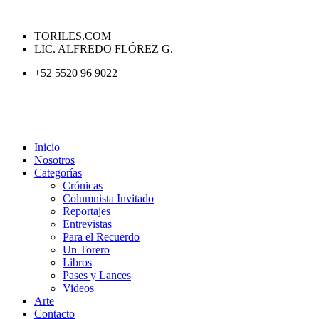
TORILES.COM
LIC. ALFREDO FLÓREZ G.
+52 5520 96 9022
Inicio
Nosotros
Categorías
Crónicas
Columnista Invitado
Reportajes
Entrevistas
Para el Recuerdo
Un Torero
Libros
Pases y Lances
Videos
Arte
Contacto