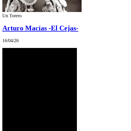
Un Torero
Arturo Macías -El Cejas-
16/04/26