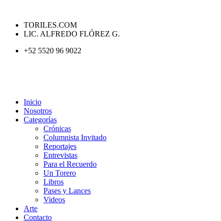
TORILES.COM
LIC. ALFREDO FLÓREZ G.
+52 5520 96 9022
Inicio
Nosotros
Categorías
Crónicas
Columnista Invitado
Reportajes
Entrevistas
Para el Recuerdo
Un Torero
Libros
Pases y Lances
Videos
Arte
Contacto