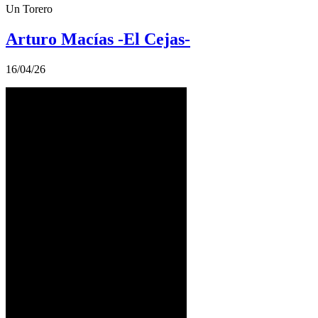
Un Torero
Arturo Macías -El Cejas-
16/04/26