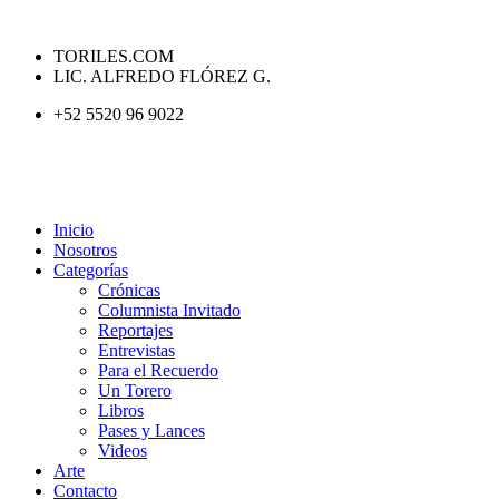
TORILES.COM
LIC. ALFREDO FLÓREZ G.
+52 5520 96 9022
Inicio
Nosotros
Categorías
Crónicas
Columnista Invitado
Reportajes
Entrevistas
Para el Recuerdo
Un Torero
Libros
Pases y Lances
Videos
Arte
Contacto