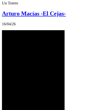
Un Torero
Arturo Macías -El Cejas-
16/04/26