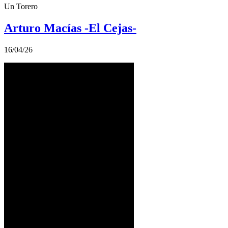
Un Torero
Arturo Macías -El Cejas-
16/04/26