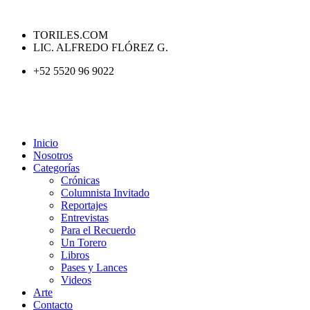
TORILES.COM
LIC. ALFREDO FLÓREZ G.
+52 5520 96 9022
Inicio
Nosotros
Categorías
Crónicas
Columnista Invitado
Reportajes
Entrevistas
Para el Recuerdo
Un Torero
Libros
Pases y Lances
Videos
Arte
Contacto