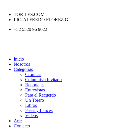
TORILES.COM
LIC. ALFREDO FLÓREZ G.
+52 5520 96 9022
Inicio
Nosotros
Categorías
Crónicas
Columnista Invitado
Reportajes
Entrevistas
Para el Recuerdo
Un Torero
Libros
Pases y Lances
Videos
Arte
Contacto