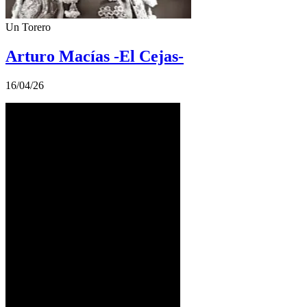
Un Torero
Arturo Macías -El Cejas-
16/04/26